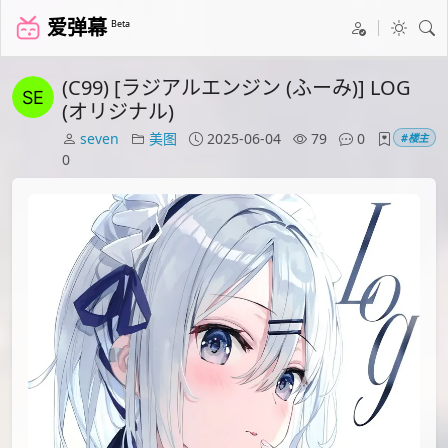
爱弹幕
Beta
(C99) [ラジアルエンジン (ふーみ)] LOG
(オリジナル)
seven
美图
2025-06-04
79
0
#楼主
0