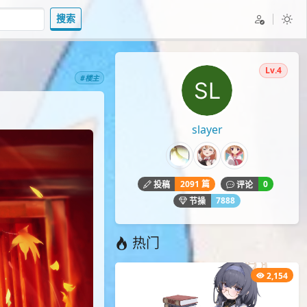
搜索
Lv.4
#楼主
slayer
2091 篇
0
投稿
评论
7888
节操
热门
2,154