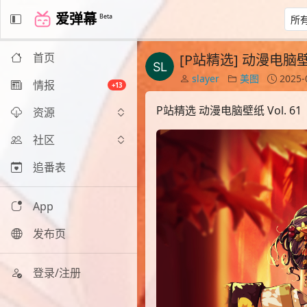
爱弹幕
Beta
首页
[P站精选] 动漫电脑壁纸 
slayer
美图
2025-
情报
+13
P站精选 动漫电脑壁纸 Vol. 61
资源
社区
追番表
App
发布页
登录/注册