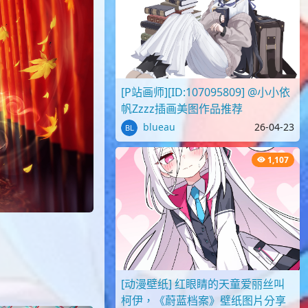
[P站画师][ID:107095809] @小小依
帆Zzzz插画美图作品推荐
blueau
26-04-23
1,107
[动漫壁纸] 红眼睛的天童爱丽丝叫
柯伊，《蔚蓝档案》壁纸图片分享