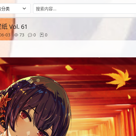
Vol. 61
06-03
73
0
0