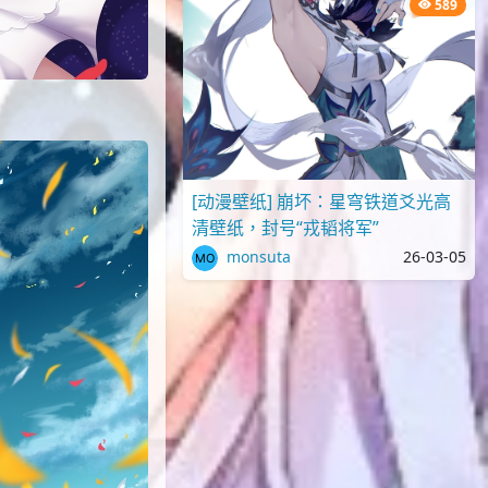
589
[动漫壁纸] 崩坏：星穹铁道爻光高
清壁纸，封号“戎韬将军”
monsuta
26-03-05