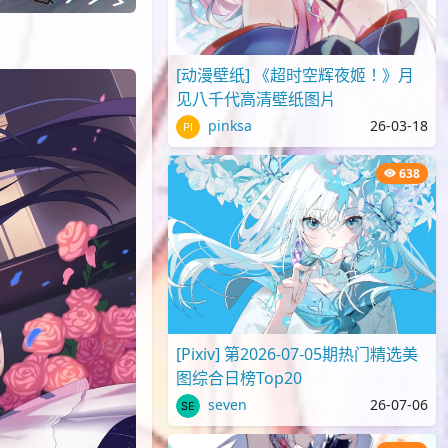
[动漫壁纸] 《超时空辉夜姬！》月
见八千代高清壁纸图片
pinksa
26-03-18
638
[Pixiv] 第2026-07-05期热门精选美
图综合日榜Top20
seven
26-07-06