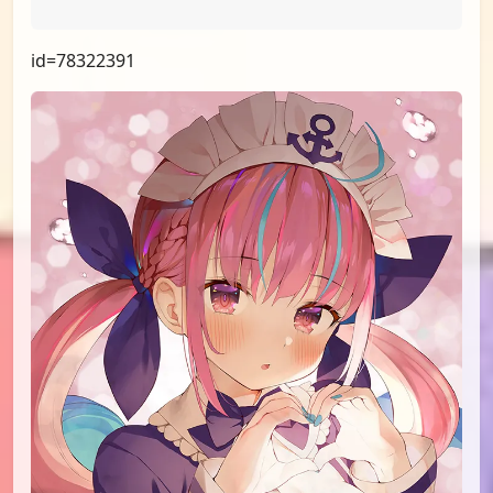
id=78351780
id=78322391