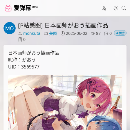
爱弹幕
Beta
[P站美图] 日本画师がおう插画作品
monsuta
美图
2025-06-02
87
0
#楼主
0
日本画师がおう插画作品
昵称：がおう
UID：3569577