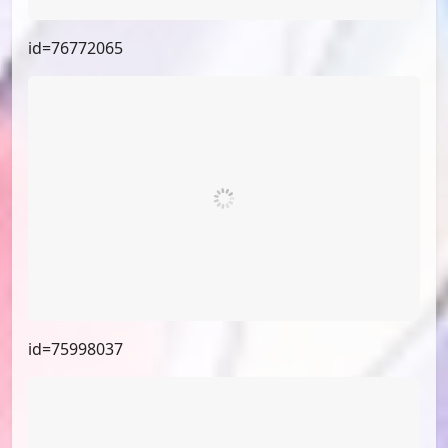
id=77366403
id=76772410