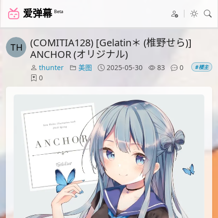
爱弹幕
Beta
(COMITIA128) [Gelatin＊ (椎野せら)]
ANCHOR (オリジナル)
thunter
美图
2025-05-30
83
0
#楼主
0