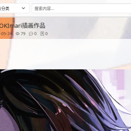
OKImari插画作品
-05-24
79
0
0