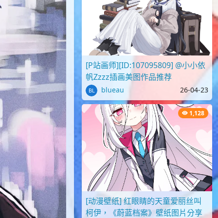
[P站画师][ID:107095809] @小小依
帆Zzzz插画美图作品推荐
blueau
26-04-23
1,128
[动漫壁纸] 红眼睛的天童爱丽丝叫
柯伊，《蔚蓝档案》壁纸图片分享