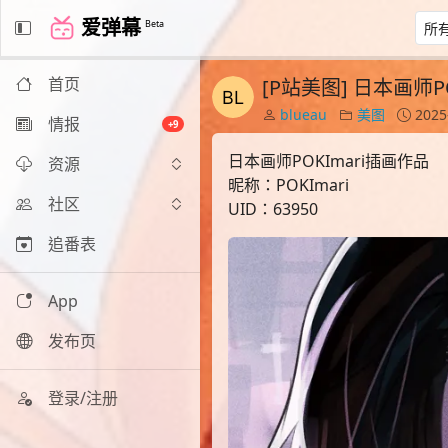
爱弹幕
Beta
首页
[P站美图] 日本画师P
blueau
美图
2025
情报
+9
日本画师POKImari插画作品
资源
昵称：POKImari
社区
UID：63950
追番表
App
发布页
登录/注册