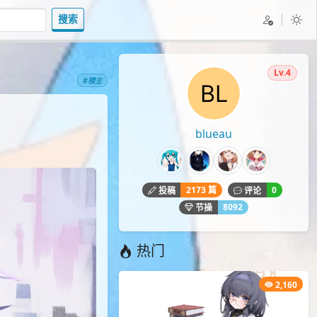
搜索
Lv.4
#楼主
blueau
2173 篇
0
投稿
评论
8092
节操
热门
2,160