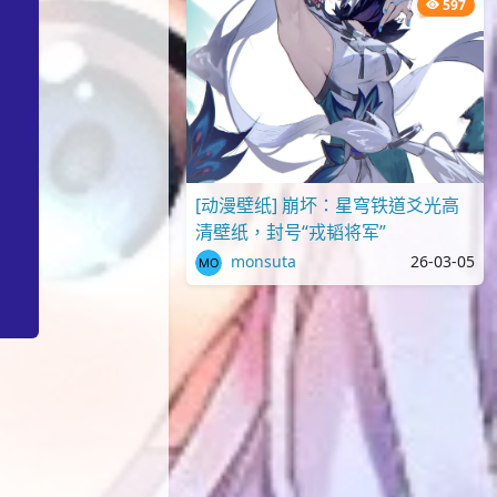
597
[动漫壁纸] 崩坏：星穹铁道爻光高
清壁纸，封号“戎韬将军”
monsuta
26-03-05