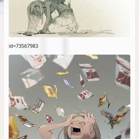
id=74417409