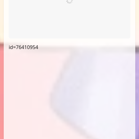
id=76985331
id=76644268