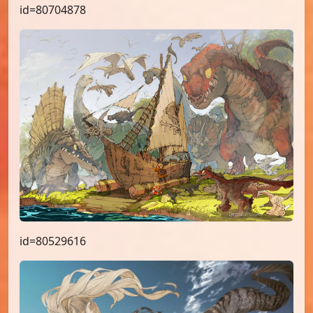
id=80704878
id=80529616