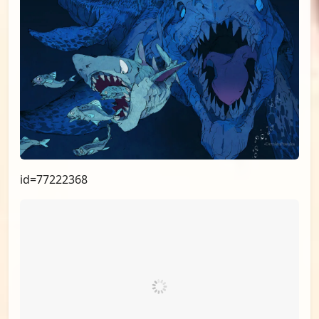
id=78116113
id=77720925