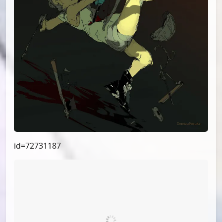
id=73567983