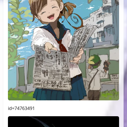
id=75644601
id=75183861