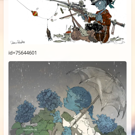
id=76410954
id=76283634