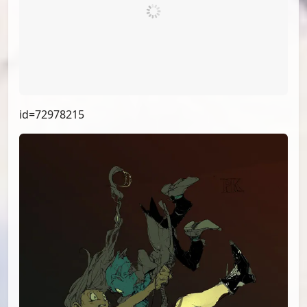
id=74382488
id=73790608