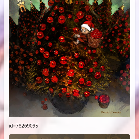
id=78380001