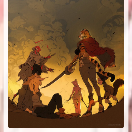
id=78269095