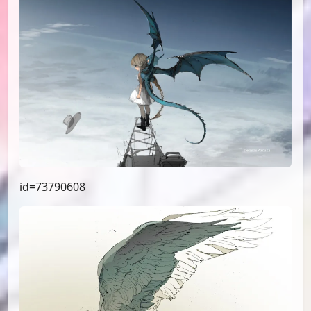
id=74763491