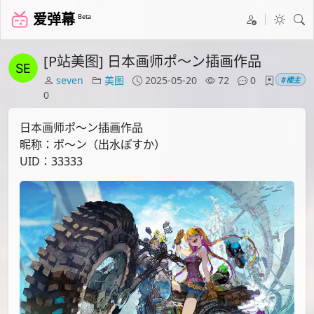
爱弹幕
Beta
[P站美图] 日本画师ポ～ン插画作品
seven
美图
2025-05-20
72
0
#楼主
0
日本画师ポ～ン插画作品
昵称：ポ～ン（出水ぽすか）
UID：33333