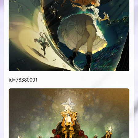
id=79190485
id=78813968