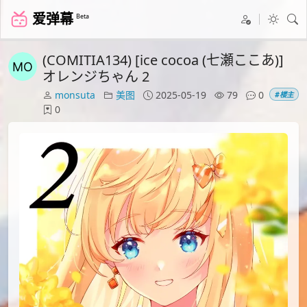
爱弹幕
Beta
(COMITIA134) [ice cocoa (七瀬ここあ)]
オレンジちゃん 2
monsuta
美图
2025-05-19
79
0
#楼主
0