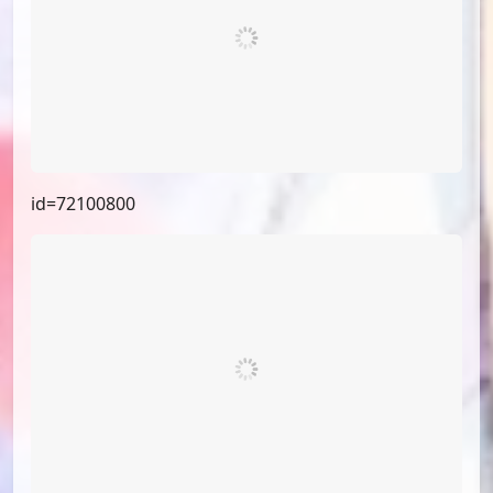
id=72100800
id=71230069