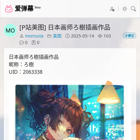
爱弹幕
Beta
[P站美图] 日本画师ろ樹插画作品
monsuta
美图
2025-05-14
103
#楼主
0
0
日本画师ろ樹插画作品
昵称：ろ樹
UID：2063338