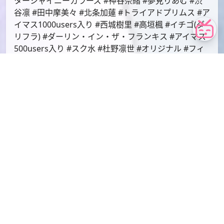
id=69354284
画师近期作品标签：
#アイドルマスターシンデレラガールズ #アイドルマス
ターシャイニーカラーズ #神谷奈緒 #夢見りあむ #渋
谷凛 #田中摩美々 #北条加蓮 #トライアドプリムス #ア
イマス1000users入り #西城樹里 #高垣楓 #イチゴ(ダ
リフラ) #ダーリン・イン・ザ・フランキス #アイマス
500users入り #スク水 #杜野凛世 #オリジナル #フィ
リス #Steins;Gate #宝石の国500users入り
下载