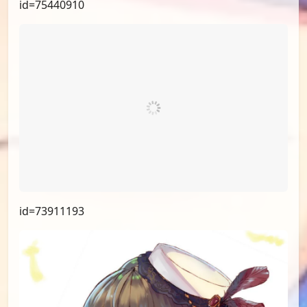
id=75440910
id=73911193