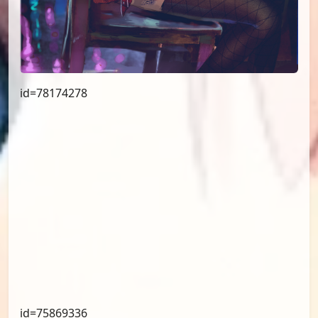
id=78174278
id=75869336