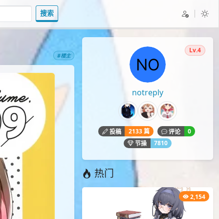
搜索
Lv.4
#楼主
notreply
2133 篇
0
投稿
评论
7810
节操
热门
2,154