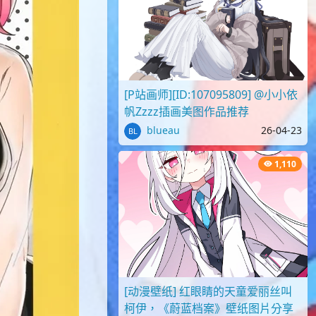
[P站画师][ID:107095809] @小小依
帆Zzzz插画美图作品推荐
blueau
26-04-23
1,110
[动漫壁纸] 红眼睛的天童爱丽丝叫
柯伊，《蔚蓝档案》壁纸图片分享