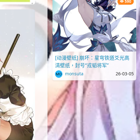
590
[动漫壁纸] 崩坏：星穹铁道爻光高
清壁纸，封号“戎韬将军”
monsuta
26-03-05