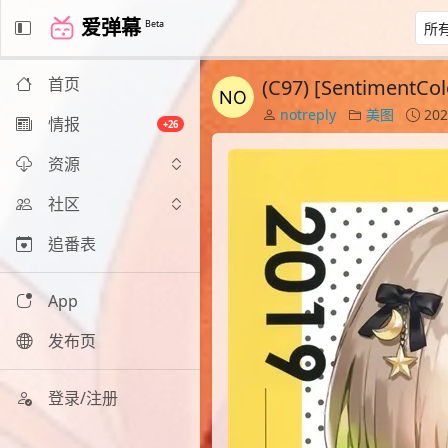
爱弹幕
Beta
首页
(C97) [SentimentCo
notreply
美图
202
情报
+26
资源
社区
追番表
App
发布页
登录/注册