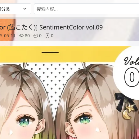
lor (餡こたく)] SentimentColor vol.09
5-05-11
80
0
0