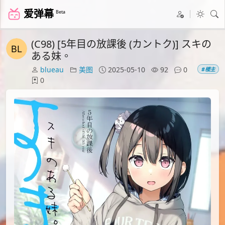
爱弹幕
Beta
(C98) [5年目の放課後 (カントク)] スキの
ある妹。
blueau
美图
2025-05-10
92
0
#楼主
0