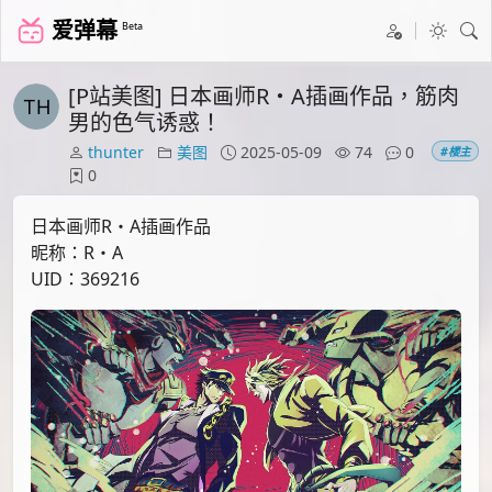
爱弹幕
Beta
[P站美图] 日本画师R・A插画作品，筋肉
男的色气诱惑！
thunter
美图
2025-05-09
74
0
#楼主
0
日本画师R・A插画作品
昵称：R・A
UID：369216