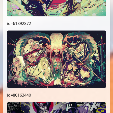
id=61892872
id=80163440