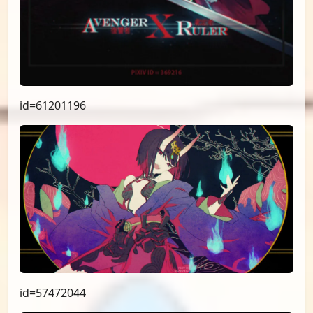
id=61201196
id=57472044