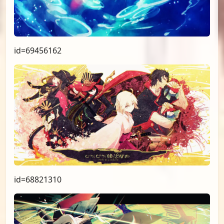
id=69456162
id=68821310