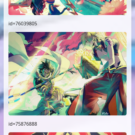
id=76039805
id=75876888