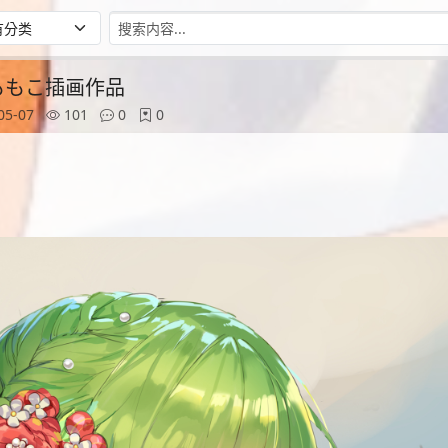
师ももこ插画作品
05-07
101
0
0