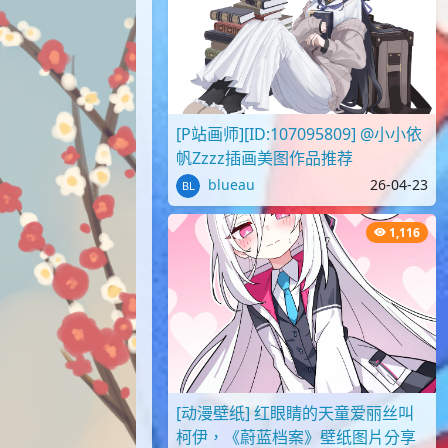
[P站画师][ID:107095809] @小小依
帆Zzzz插画美图作品推荐
blueau
26-04-23
1,116
[动漫壁纸] 红眼睛的天童爱丽丝叫
柯伊，《蔚蓝档案》壁纸图片分享