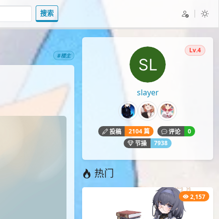
搜索
Lv.4
#楼主
slayer
2104 篇
0
投稿
评论
7938
节操
热门
2,157