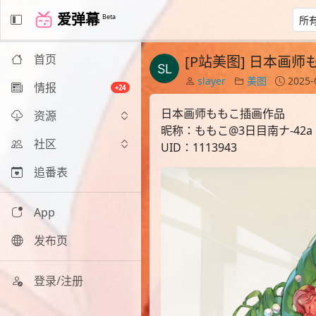
爱弹幕
Beta
首页
[P站美图] 日本画
slayer
美图
2025-
情报
+24
日本画师ももこ插画作品
资源
昵称：ももこ@3日目南ナ-42a
社区
UID：1113943
追番表
App
发布页
登录/注册