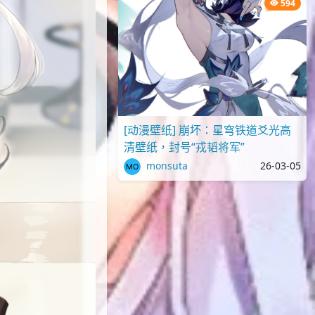
594
[动漫壁纸] 崩坏：星穹铁道爻光高
清壁纸，封号“戎韬将军”
monsuta
26-03-05