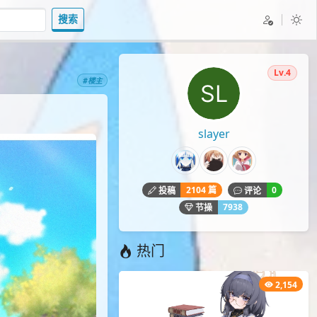
搜索
Lv.4
#楼主
slayer
2104 篇
0
投稿
评论
7938
节操
热门
2,154