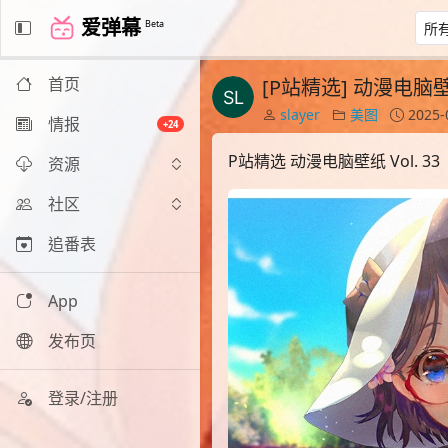
爱弹幕
Beta
首页
[P站精选] 动漫电脑壁纸 
slayer
美图
2025-
情报
+24
P站精选 动漫电脑壁纸 Vol. 33
资源
社区
追番表
App
发布页
登录/注册