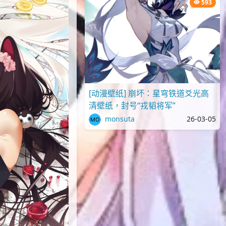
593
[动漫壁纸] 崩坏：星穹铁道爻光高
清壁纸，封号“戎韬将军”
monsuta
26-03-05