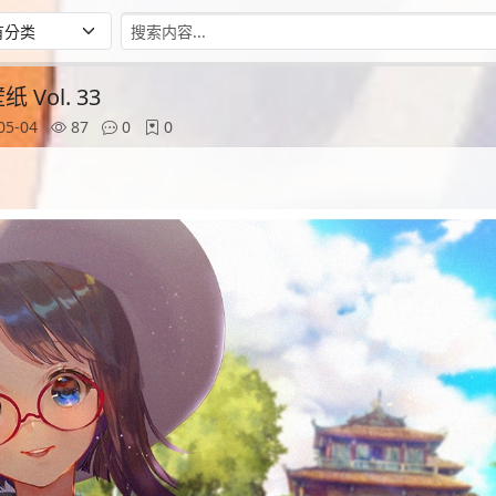
Vol. 33
05-04
87
0
0