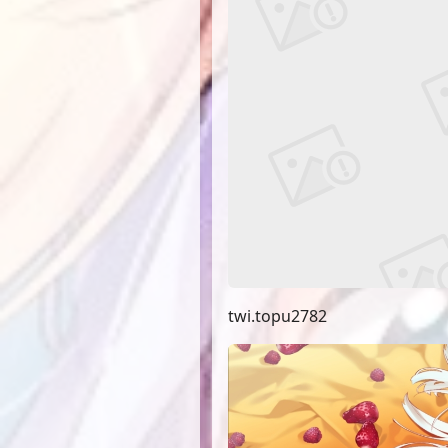
twi.topu2782