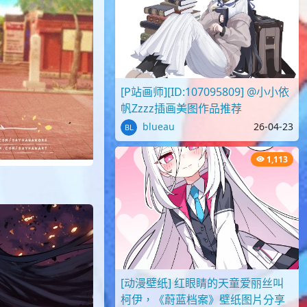
[P站画师][ID:107095809] @小小依
帆Zzzz插画美图作品推荐
blueau
26-04-23
1,113
[动漫壁纸] 红眼睛的天童爱丽丝叫
柯伊，《蔚蓝档案》壁纸图片分享