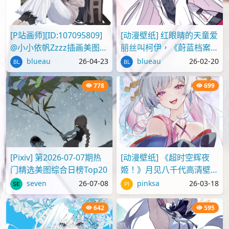
notreply
2143 篇
0
7860
投稿
评论
节操
热门
2,159
1,119
[P站画师][ID:107095809]
[动漫壁纸] 红眼睛的天童爱
@小小依帆Zzzz插画美图作
丽丝叫柯伊，《蔚蓝档案》
品推荐
壁纸图片分享
blueau
26-04-23
blueau
26-02-20