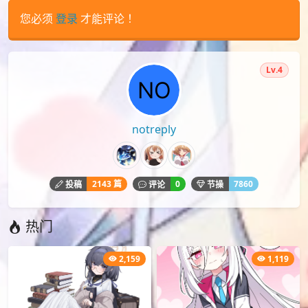
下载
C97
mocha
本文由
爱弹幕
会员
notreply
投稿，转载请注明来源：
https://idanmu.net/000818/
以上内容仅为投稿者个人意见，仅供参考，如有违规或侵权
请点击上面报告按钮提交反馈。
评论
您必须
登录
才能评论！
Lv.4