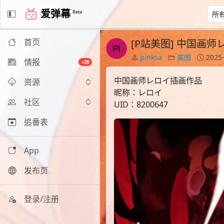
爱弹幕
Beta
首页
[P站美图] 中国画
pinksa
美图
2025-
情报
+29
中国画师レロイ插画作品
资源
昵称：レロイ
社区
UID：8200647
追番表
App
发布页
登录/注册