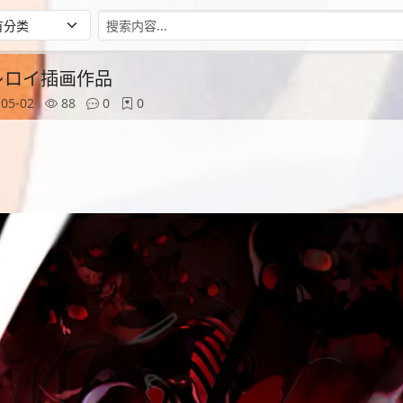
师レロイ插画作品
05-02
88
0
0