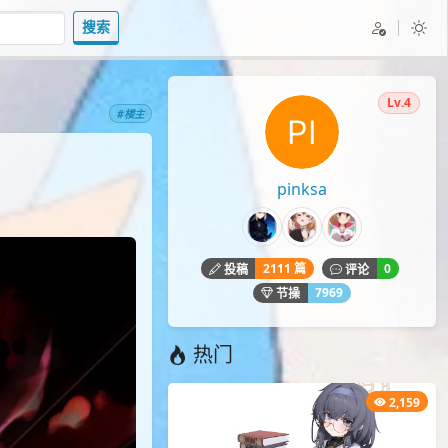
搜索
Lv.4
#楼主
pinksa
2111 篇
0
投稿
评论
7969
节操
热门
2,159