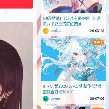
[动漫壁纸] 《超时空辉夜姬！》月
见八千代高清壁纸图片
pinksa
26-03-18
642
[Pixiv] 第2026-07-05期热门精选美
图综合日榜Top20
seven
26-07-06