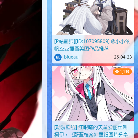
[P站画师][ID:107095809] @小小依
帆Zzzz插画美图作品推荐
blueau
26-04-23
1,119
[动漫壁纸] 红眼睛的天童爱丽丝叫
柯伊，《蔚蓝档案》壁纸图片分享