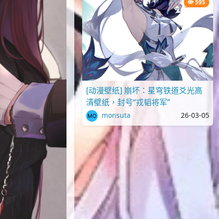
595
[动漫壁纸] 崩坏：星穹铁道爻光高
清壁纸，封号“戎韬将军”
monsuta
26-03-05