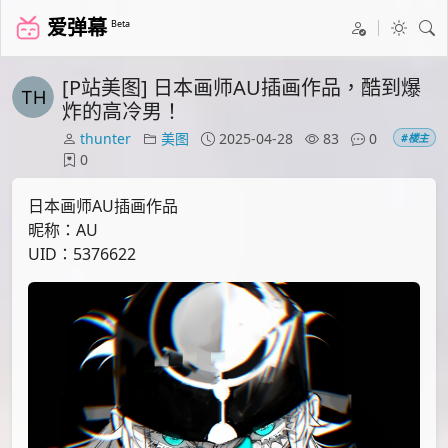
爱弹幕
Beta
[P站美图] 日本画师AU插画作品，酷到爆
炸的高冷男！
thunter
美图
2025-04-28
83
0
#楼主
0
日本画师AU插画作品
昵称：AU
UID：5376622