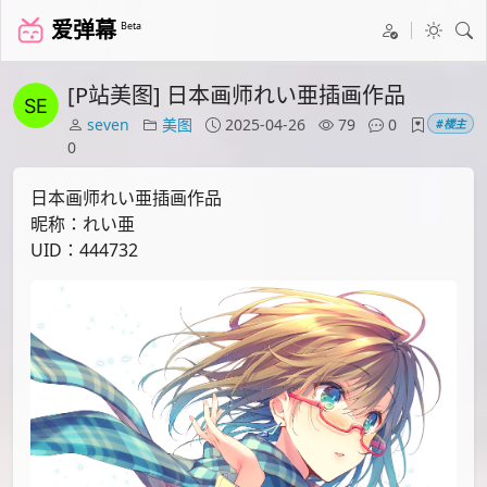
爱弹幕
Beta
[P站美图] 日本画师れい亜插画作品
seven
美图
2025-04-26
79
0
#楼主
0
日本画师れい亜插画作品
昵称：れい亜
UID：444732