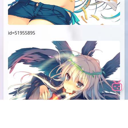
id=51955895