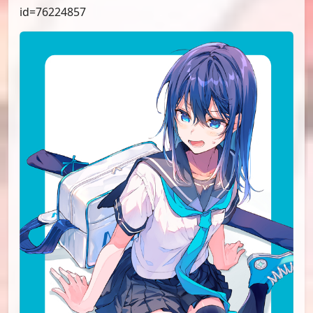
id=76224857