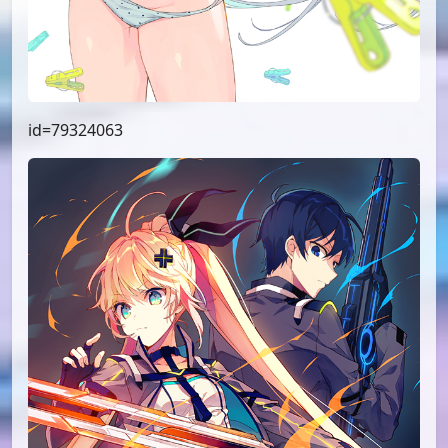
id=79324063