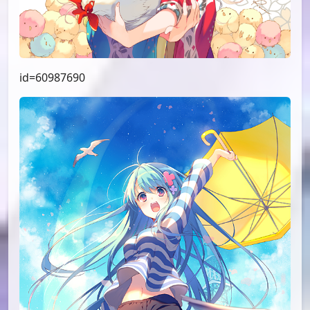
id=60987690