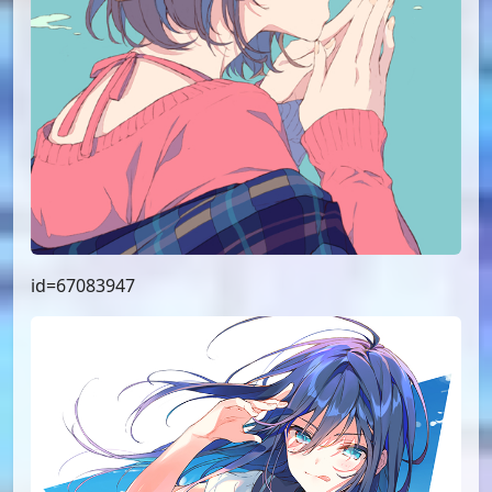
id=67083947