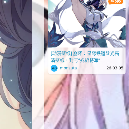
595
[动漫壁纸] 崩坏：星穹铁道爻光高
清壁纸，封号“戎韬将军”
monsuta
26-03-05