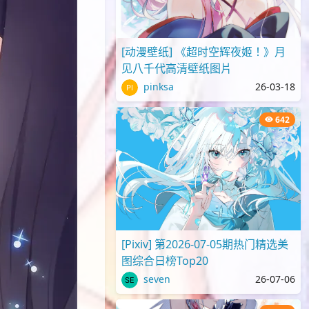
[动漫壁纸] 《超时空辉夜姬！》月
见八千代高清壁纸图片
pinksa
26-03-18
642
[Pixiv] 第2026-07-05期热门精选美
图综合日榜Top20
seven
26-07-06