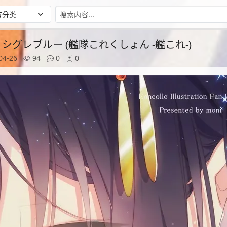
aoto)] シグレブルー (艦隊これくしょん -艦これ-)
04-26
94
0
0