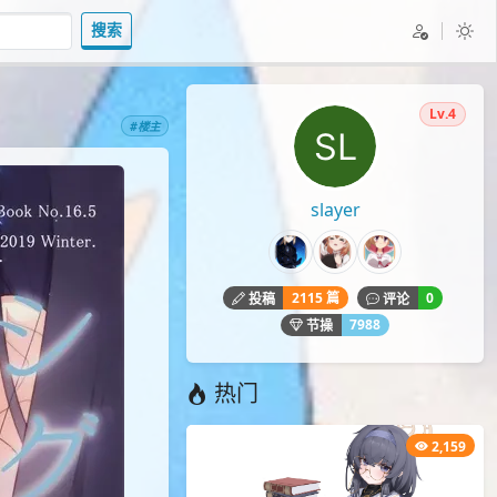
搜索
Lv.4
#楼主
slayer
2115 篇
0
投稿
评论
7988
节操
热门
2,159