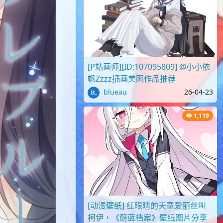
[P站画师][ID:107095809] @小小依
帆Zzzz插画美图作品推荐
blueau
26-04-23
1,119
[动漫壁纸] 红眼睛的天童爱丽丝叫
柯伊，《蔚蓝档案》壁纸图片分享