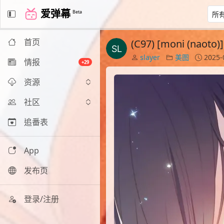
爱弹幕
Beta
首页
(C97) [moni (n
slayer
美图
2025-
情报
+29
资源
社区
追番表
App
发布页
登录/注册