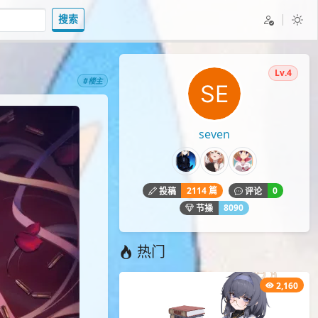
搜索
Lv.4
#楼主
seven
2114 篇
0
投稿
评论
8090
节操
热门
2,160