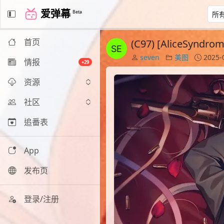
爱弹幕
Beta
首页
(C97) [AliceSynd
seven
美图
2025-
情报
+29
资源
社区
追番表
App
发布页
登录/注册