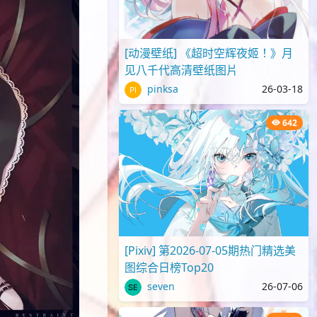
[动漫壁纸] 《超时空辉夜姬！》月
见八千代高清壁纸图片
pinksa
26-03-18
642
[Pixiv] 第2026-07-05期热门精选美
图综合日榜Top20
seven
26-07-06