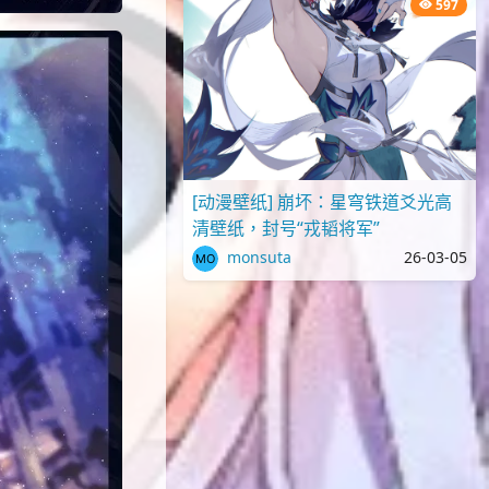
597
[动漫壁纸] 崩坏：星穹铁道爻光高
清壁纸，封号“戎韬将军”
monsuta
26-03-05