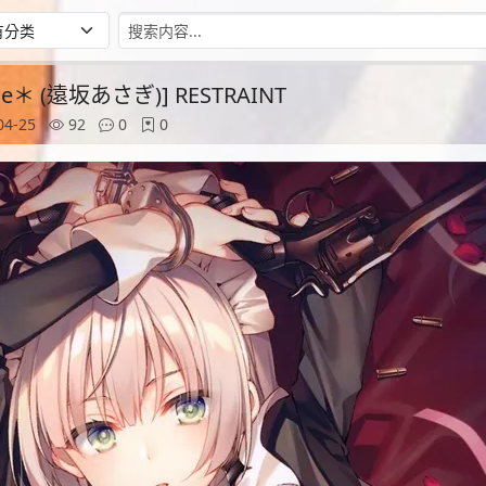
rome＊ (遠坂あさぎ)] RESTRAINT
04-25
92
0
0