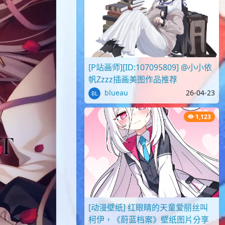
[P站画师][ID:107095809] @小小依
帆Zzzz插画美图作品推荐
blueau
26-04-23
1,123
[动漫壁纸] 红眼睛的天童爱丽丝叫
柯伊，《蔚蓝档案》壁纸图片分享