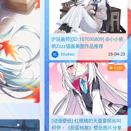
[P站画师][ID:107095809] @小小依
帆Zzzz插画美图作品推荐
blueau
26-04-23
1,131
[动漫壁纸] 红眼睛的天童爱丽丝叫
柯伊，《蔚蓝档案》壁纸图片分享