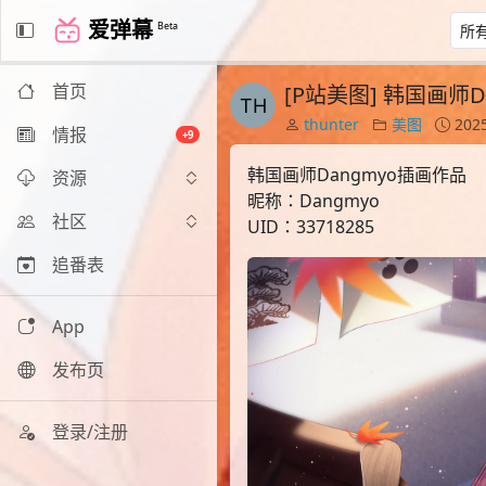
爱弹幕
Beta
首页
[P站美图] 韩国画师
thunter
美图
2025
情报
+9
韩国画师Dangmyo插画作品
资源
昵称：Dangmyo
社区
UID：33718285
追番表
App
发布页
登录/注册