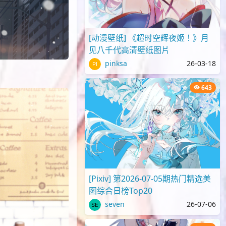
[动漫壁纸] 《超时空辉夜姬！》月
见八千代高清壁纸图片
pinksa
26-03-18
643
[Pixiv] 第2026-07-05期热门精选美
图综合日榜Top20
seven
26-07-06