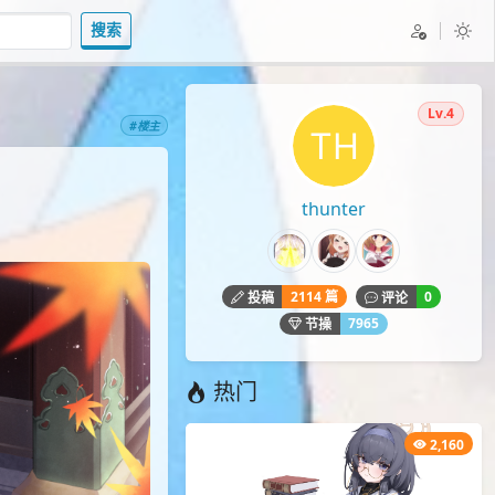
搜索
Lv.4
#楼主
thunter
2114 篇
0
投稿
评论
7965
节操
热门
2,160