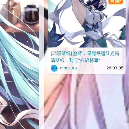
597
[动漫壁纸] 崩坏：星穹铁道爻光高
清壁纸，封号“戎韬将军”
monsuta
26-03-05