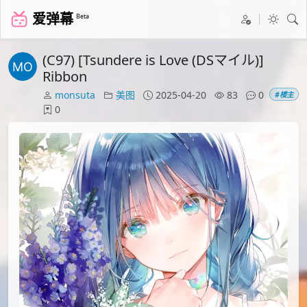
爱弹幕
Beta
(C97) [Tsundere is Love (DSマイル)]
Ribbon
monsuta
美图
2025-04-20
83
0
#楼主
0