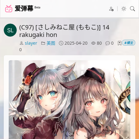
爱弹幕
Beta
(C97) [さしみねこ屋 (ももこ)] 14
rakugaki hon
slayer
美图
2025-04-20
80
0
#楼主
0