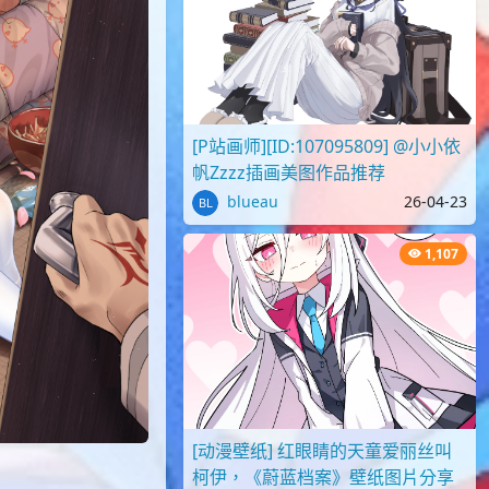
[P站画师][ID:107095809] @小小依
帆Zzzz插画美图作品推荐
blueau
26-04-23
1,107
[动漫壁纸] 红眼睛的天童爱丽丝叫
柯伊，《蔚蓝档案》壁纸图片分享