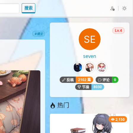
搜索
Lv.4
#楼主
seven
2102 篇
0
投稿
评论
8030
节操
热门
2,150