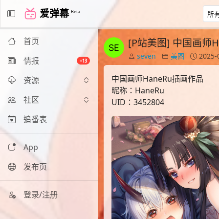
爱弹幕
Beta
首页
[P站美图] 中国画师H
seven
美图
2025-
情报
+13
中国画师HaneRu插画作品
资源
昵称：HaneRu
社区
UID：3452804
追番表
App
发布页
登录/注册