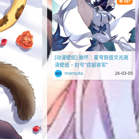
587
[动漫壁纸] 崩坏：星穹铁道爻光高
清壁纸，封号“戎韬将军”
monsuta
26-03-05