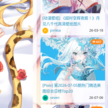
[动漫壁纸] 《超时空辉夜姬！》月
见八千代高清壁纸图片
pinksa
26-03-18
637
[Pixiv] 第2026-07-05期热门精选美
图综合日榜Top20
seven
26-07-06