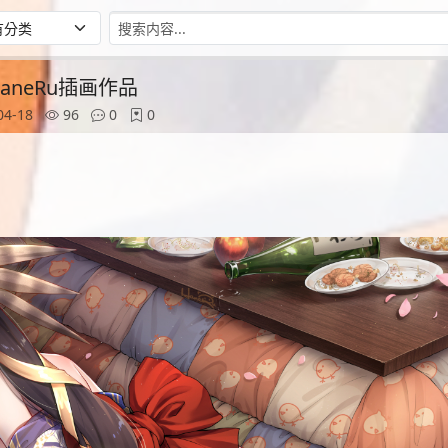
aneRu插画作品
04-18
96
0
0