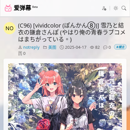
爱弹幕
Beta
(C96) [vividcolor (ぽんかん⑧)] 雪乃と結
衣の鎌倉さんぽ (やはり俺の青春ラブコメ
はまちがっている。)
notreply
美图
2025-04-17
82
0
#楼主
0