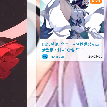
594
[动漫壁纸] 崩坏：星穹铁道爻光高
清壁纸，封号“戎韬将军”
monsuta
26-03-05