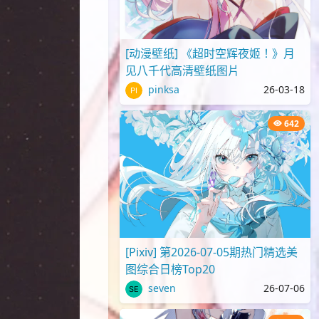
[动漫壁纸] 《超时空辉夜姬！》月
见八千代高清壁纸图片
pinksa
26-03-18
642
[Pixiv] 第2026-07-05期热门精选美
图综合日榜Top20
seven
26-07-06