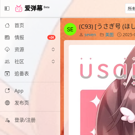
爱弹幕
Beta
首页
(C93) [うさぎ号 (ほし
seven
美图
2025-
情报
+24
资源
社区
追番表
App
发布页
登录/注册