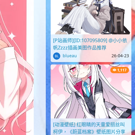
[P站画师][ID:107095809] @小小依
帆Zzzz插画美图作品推荐
blueau
26-04-23
1,117
[动漫壁纸] 红眼睛的天童爱丽丝叫
柯伊，《蔚蓝档案》壁纸图片分享