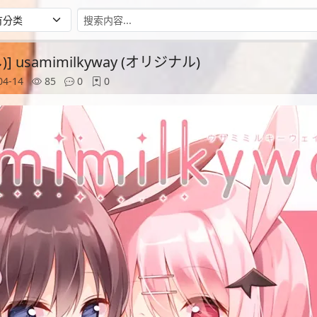
)] usamimilkyway (オリジナル)
04-14
85
0
0