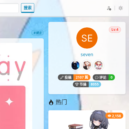
搜索
Lv.4
#楼主
seven
2107 篇
0
投稿
评论
8055
节操
热门
2,158