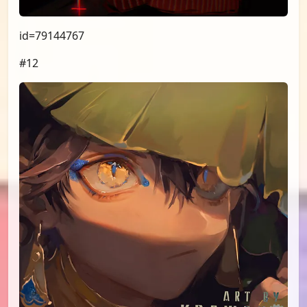
id=79117123
#11