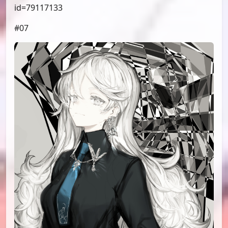
id=79117133
#07