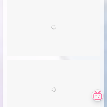
id=79117115
#24