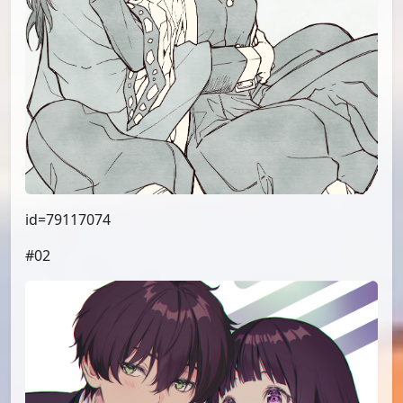
id=79117074
#02