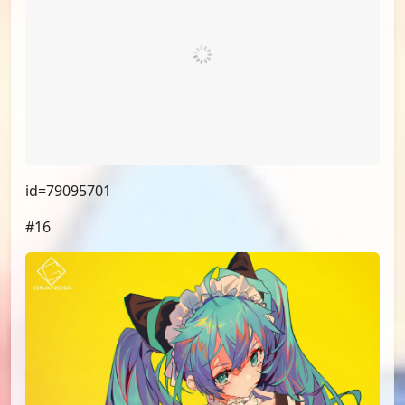
id=79102325
#13