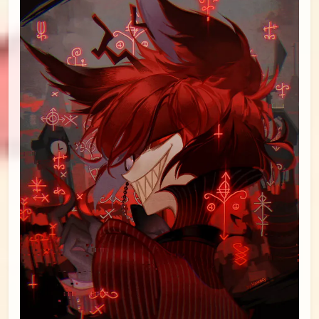
id=79095841
#10