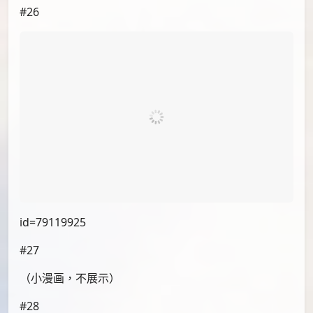
id=79117342
#22