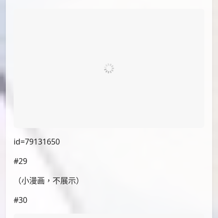
id=79127340
#23