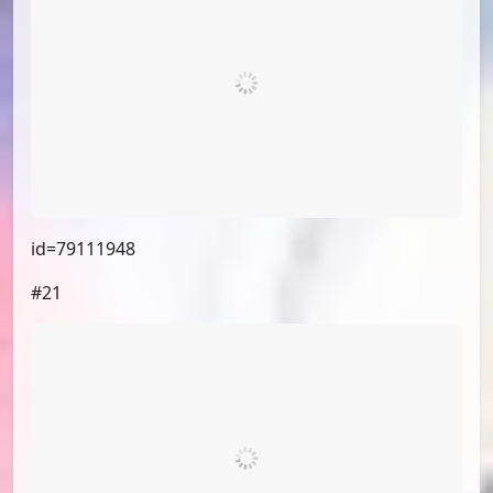
id=79118135
#20