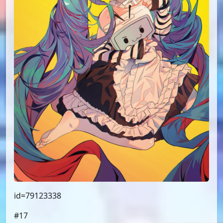
id=79119253
#14
id=79095339