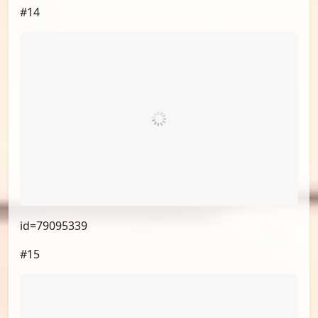
id=79144767
#12