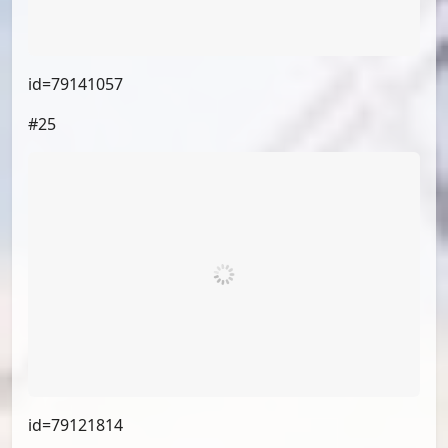
id=79111948
#21