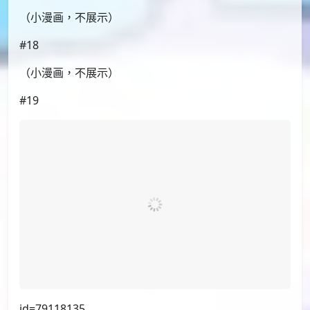
#15
id=79095701
#16