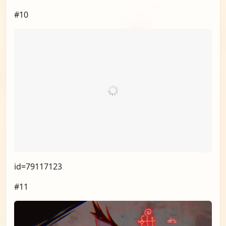
#08
id=79132700
#09