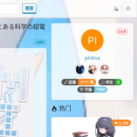
搜索
ョン (とある科学の超電
Lv.4
#楼主
pinksa
2111 篇
0
投稿
评论
7969
节操
热门
2,159