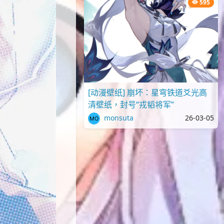
595
[动漫壁纸] 崩坏：星穹铁道爻光高
清壁纸，封号“戎韬将军”
monsuta
26-03-05