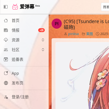
爱弹幕
Beta
首页
(C95) [Tsunder
磁砲)
情报
+29
pinksa
美图
2025-
资源
社区
追番表
App
发布页
登录/注册