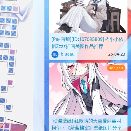
[P站画师][ID:107095809] @小小依
帆Zzzz插画美图作品推荐
blueau
26-04-23
1,119
[动漫壁纸] 红眼睛的天童爱丽丝叫
柯伊，《蔚蓝档案》壁纸图片分享