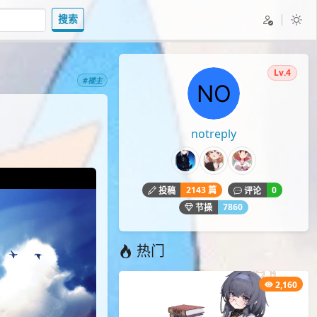
搜索
Lv.4
#楼主
notreply
2143 篇
0
投稿
评论
7860
节操
热门
2,160