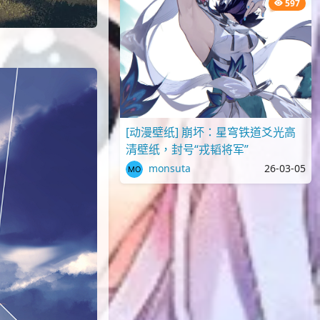
597
[动漫壁纸] 崩坏：星穹铁道爻光高
清壁纸，封号“戎韬将军”
monsuta
26-03-05