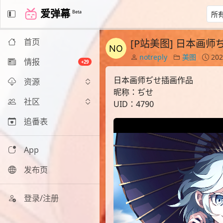
爱弹幕
Beta
首页
[P站美图] 日本画
notreply
美图
202
情报
+29
日本画师ぢせ插画作品
资源
昵称：ぢせ
社区
UID：4790
追番表
App
发布页
登录/注册