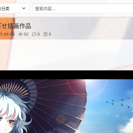
师ぢせ插画作品
5-04-09
92
0
0