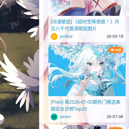
[动漫壁纸] 《超时空辉夜姬！》月
见八千代高清壁纸图片
pinksa
26-03-18
642
[Pixiv] 第2026-07-05期热门精选美
图综合日榜Top20
seven
26-07-06