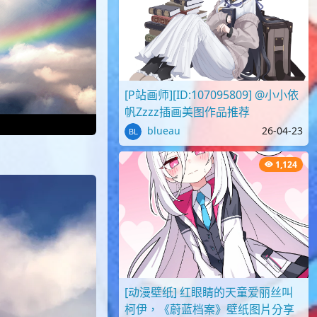
[P站画师][ID:107095809] @小小依
帆Zzzz插画美图作品推荐
blueau
26-04-23
1,124
[动漫壁纸] 红眼睛的天童爱丽丝叫
柯伊，《蔚蓝档案》壁纸图片分享