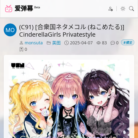
爱弹幕
Beta
(C91) [合衆国ネタメコル (ねこめたる)]
CinderellaGirls Privatestyle
monsuta
美图
2025-04-07
83
0
#楼主
0