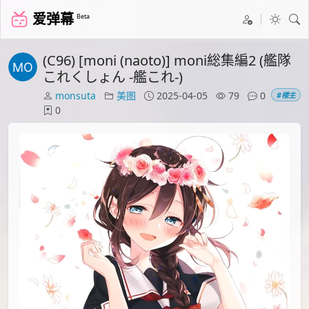
爱弹幕
Beta
(C96) [moni (naoto)] moni総集編2 (艦隊
これくしょん -艦これ-)
monsuta
美图
2025-04-05
79
0
#楼主
0