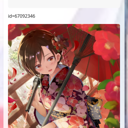
id=73993191
id=73958954