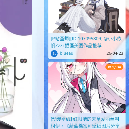
[P站画师][ID:107095809] @小小依
帆Zzzz插画美图作品推荐
blueau
26-04-23
1,134
[动漫壁纸] 红眼睛的天童爱丽丝叫
柯伊，《蔚蓝档案》壁纸图片分享