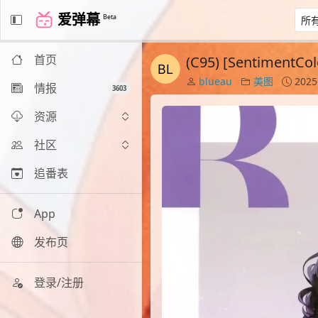
爱弹幕
Beta
首页
(C95) [Sentime
blueau
美图
2025
情报
3603
资源
社区
追番表
App
发布页
登录/注册