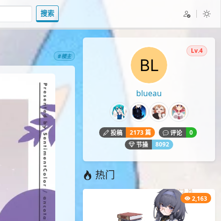
搜索
Lv.4
#楼主
blueau
2173 篇
0
投稿
评论
8092
节操
热门
2,163