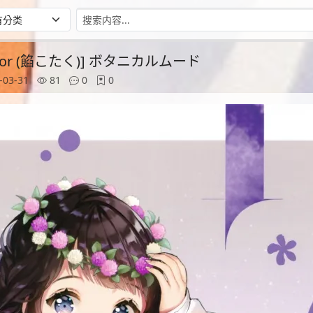
ntColor (餡こたく)] ボタニカルムード
-03-31
81
0
0