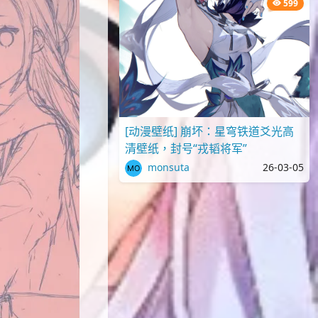
599
[动漫壁纸] 崩坏：星穹铁道爻光高
清壁纸，封号“戎韬将军”
monsuta
26-03-05