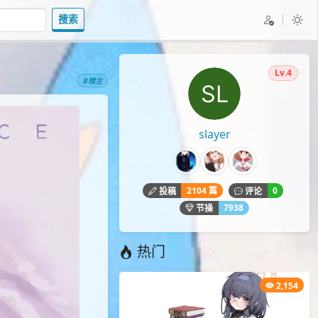
搜索
Lv.4
#楼主
slayer
2104 篇
0
投稿
评论
7938
节操
热门
2,154