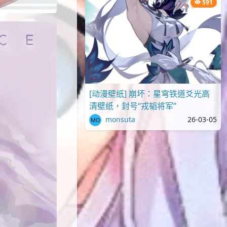
591
[动漫壁纸] 崩坏：星穹铁道爻光高
清壁纸，封号“戎韬将军”
monsuta
26-03-05