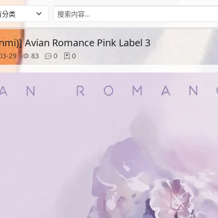
i)] Avian Romance Pink Label 3
03-29
83
0
0