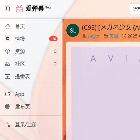
爱弹幕
Beta
首页
(C93) [メガネ少女 (Anm
slayer
美图
2025-
情报
+26
资源
社区
追番表
App
发布页
登录/注册