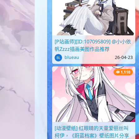
[P站画师][ID:107095809] @小小依
帆Zzzz插画美图作品推荐
blueau
26-04-23
1,110
[动漫壁纸] 红眼睛的天童爱丽丝叫
柯伊，《蔚蓝档案》壁纸图片分享