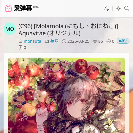
爱弹幕
Beta
(C96) [Molamola (にもし、おにねこ)]
Aquavitae (オリジナル)
monsuta
美图
2025-03-25
85
0
#楼主
0