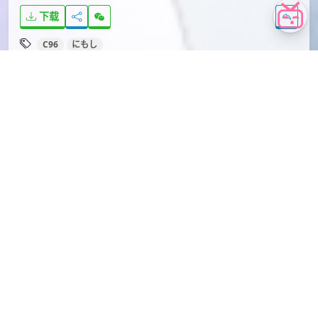
下载
C96
にもし
本文由
爱弹幕
会员
monsuta
投稿，转载请注明来源：
https://idanmu.net/000631/
以上内容仅为投稿者个人意见，仅供参考，如有违规或侵权
请点击上面报告按钮提交反馈。
评论
您必须
登录
才能评论！
Lv.4
monsuta