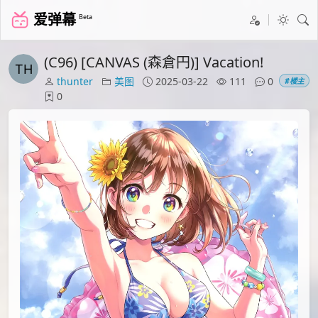
爱弹幕
Beta
(C96) [CANVAS (森倉円)] Vacation!
thunter
美图
2025-03-22
111
0
#楼主
0