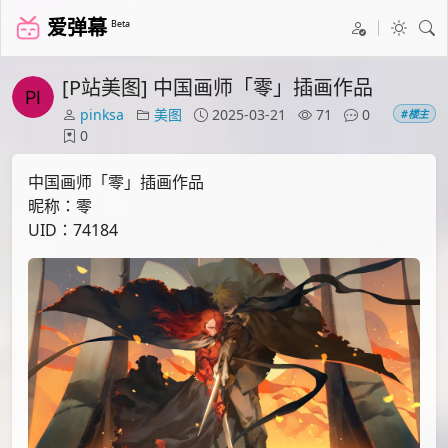
爱弹幕
Beta
[P站美图] 中国画师「零」插画作品
pinksa
美图
2025-03-21
71
0
#楼主
0
中国画师「零」插画作品
昵称：零
UID：74184