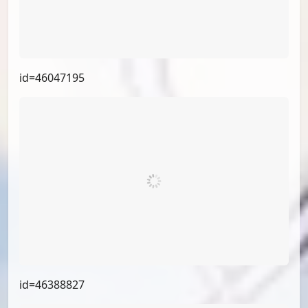
id=64311335
id=64163608