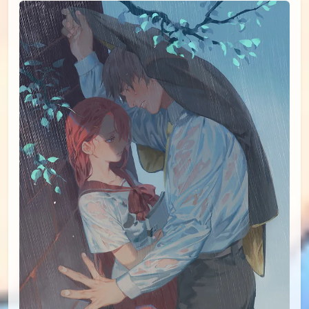
id=68506414