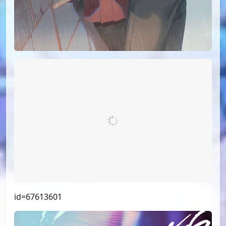
id=68258163
id=68166284