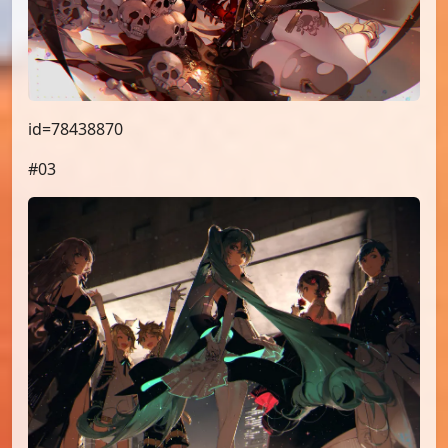
id=78438870
#03