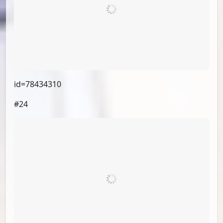
id=78429038
#23