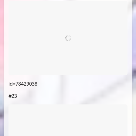
id=78443321
#22