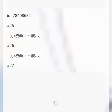
id=78434310
#24