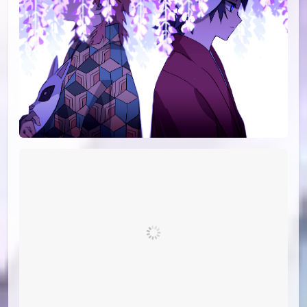
id=78413749
#20