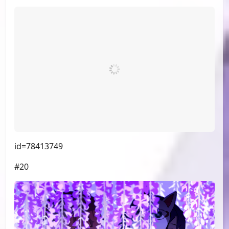
id=78463108
#19