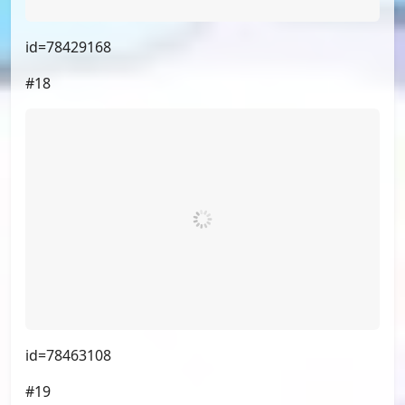
#17
id=78429168
#18