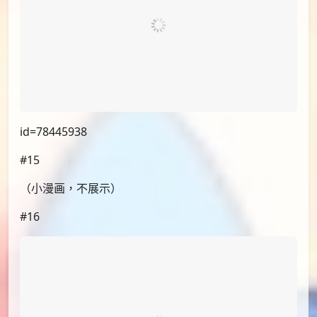
id=78455415
#14