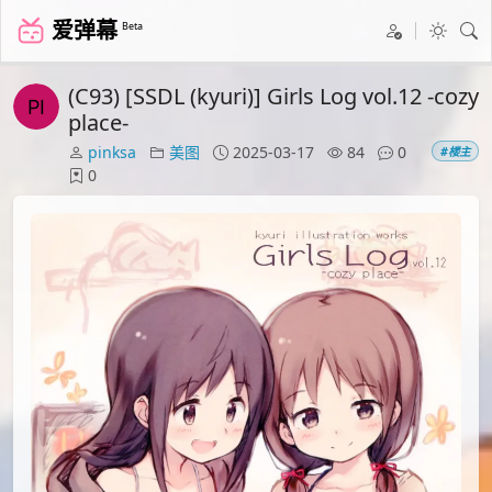
爱弹幕
Beta
(C93) [SSDL (kyuri)] Girls Log vol.12 -cozy
place-
pinksa
美图
2025-03-17
84
0
#楼主
0