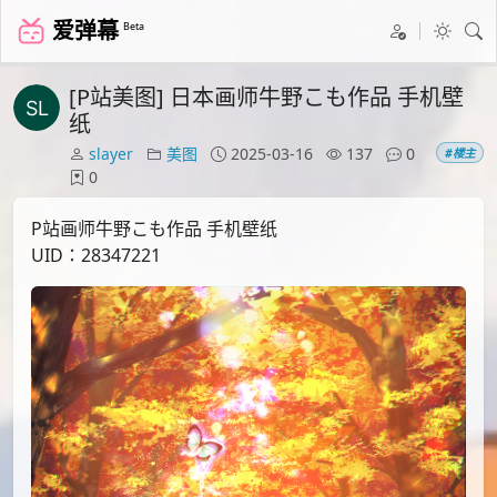
爱弹幕
Beta
[P站美图] 日本画师牛野こも作品 手机壁
纸
slayer
美图
2025-03-16
137
0
#楼主
0
P站画师牛野こも作品 手机壁纸
UID：28347221