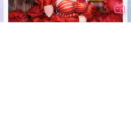
下载
C96
ももこ
本文由
爱弹幕
会员
blueau
投稿，转载请注明来源：
https://idanmu.net/000582/
以上内容仅为投稿者个人意见，仅供参考，如有违规或侵权