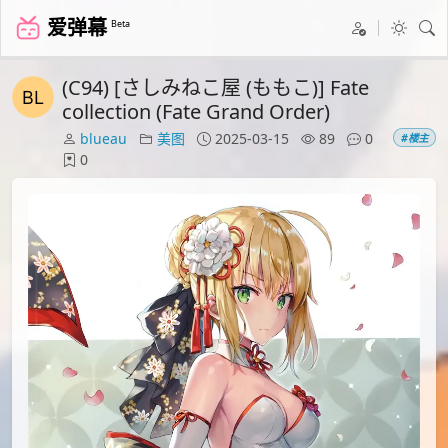
爱弹幕
Beta
(C94) [さしみねこ屋 (ももこ)] Fate
collection (Fate Grand Order)
blueau
美图
2025-03-15
89
0
#楼主
0