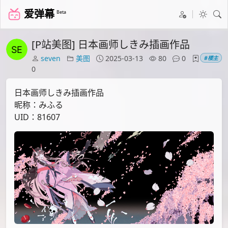
爱弹幕
Beta
[P站美图] 日本画师しきみ插画作品
seven
美图
2025-03-13
80
0
#楼主
0
日本画师しきみ插画作品
昵称：みふる
UID：81607