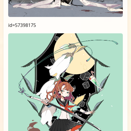
id=57398175