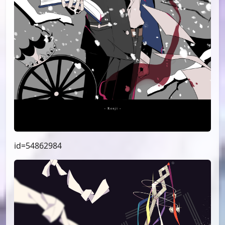
id=54862984