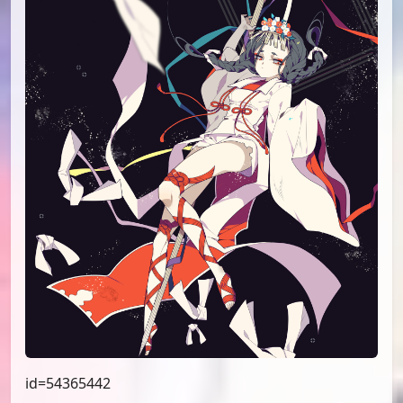
id=54365442