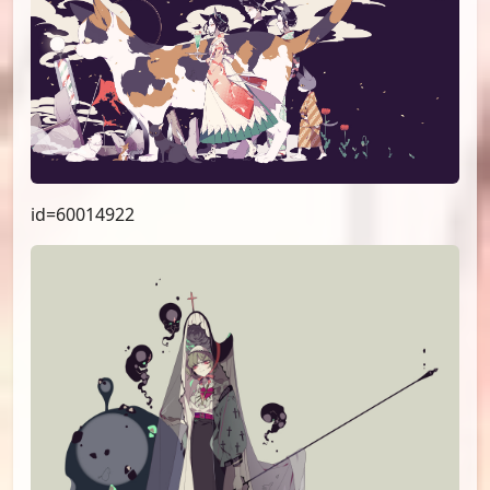
id=60014922