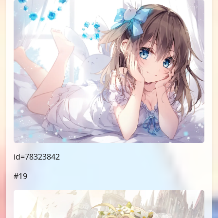
id=78323842
#19