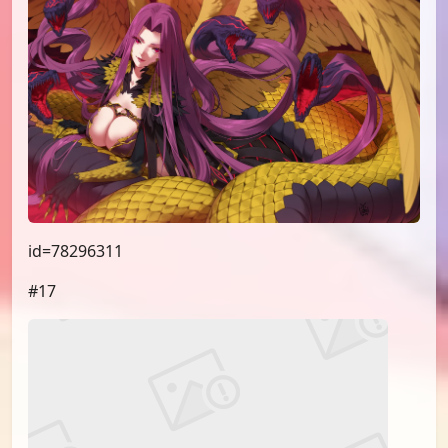
id=78296311
#17