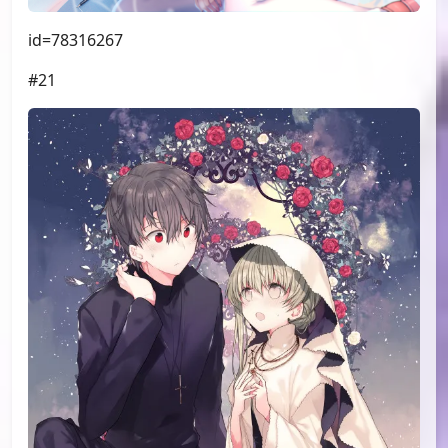
id=78316267
#21