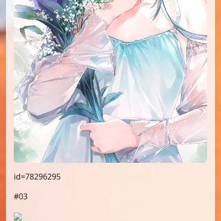
id=78296295
#03