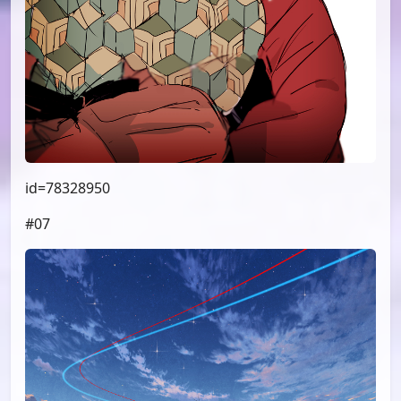
id=78328950
#07