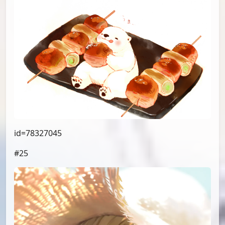
id=78327045
#25