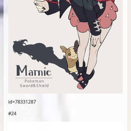
id=78331287
#24