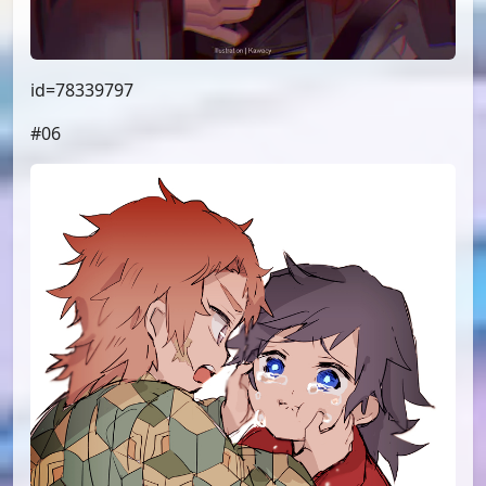
id=78339797
#06