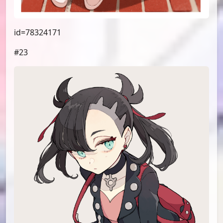
id=78324171
#23