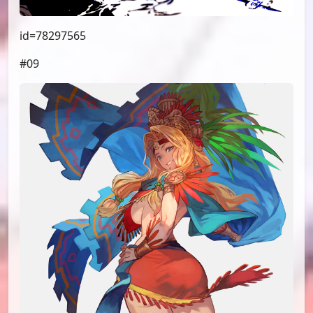
id=78297565
#09