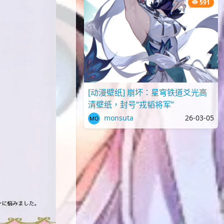
591
[动漫壁纸] 崩坏：星穹铁道爻光高
清壁纸，封号“戎韬将军”
monsuta
26-03-05