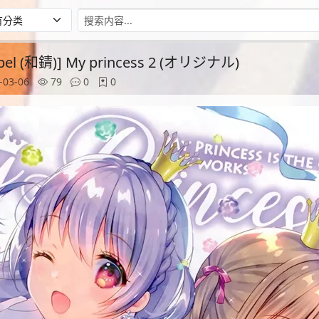
abel (和錆)] My princess 2 (オリジナル)
-03-06
79
0
0