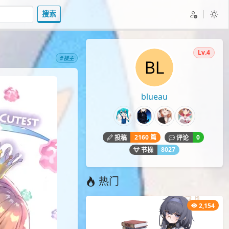
搜索
Lv.4
#楼主
blueau
2160 篇
0
投稿
评论
8027
节操
热门
2,154