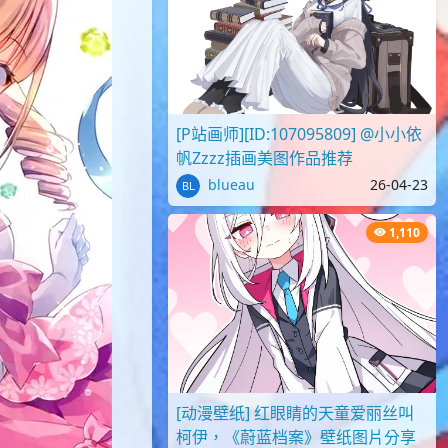
[P站画师][ID:107095809] @小小依
帆Zzzz插画美图作品推荐
blueau
26-04-23
1,110
[动漫壁纸] 红眼睛的天童爱丽丝叫
柯伊，《蔚蓝档案》壁纸图片分享