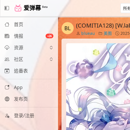
爱弹幕
Beta
首页
(COMITIA128) [W.l
blueau
美图
2025
情报
+26
资源
社区
追番表
App
发布页
登录/注册