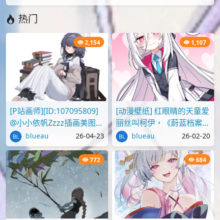
热门
2,154
1,107
[P站画师][ID:107095809]
[动漫壁纸] 红眼睛的天童爱
@小小依帆Zzzz插画美图作
丽丝叫柯伊，《蔚蓝档案》
品推荐
壁纸图片分享
blueau
26-04-23
blueau
26-02-20
772
684