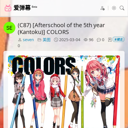
爱弹幕
Beta
(C87) [Afterschool of the 5th year
(Kantoku)] COLORS
seven
美图
2025-03-04
96
0
#楼主
0