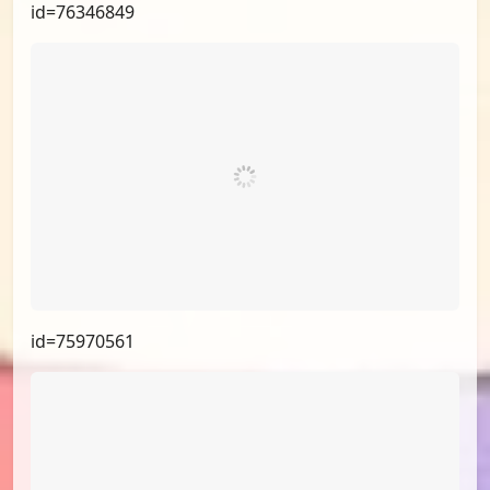
id=76760548
id=76683552