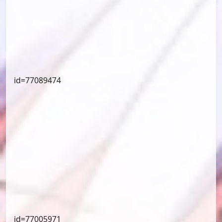
id=77089474
id=77005971