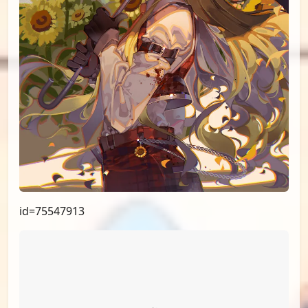
id=76346849
id=75970561