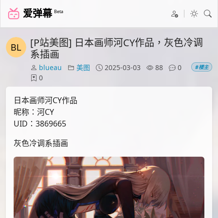
爱弹幕
Beta
[P站美图] 日本画师河CY作品，灰色冷调
系插画
blueau
美图
2025-03-03
88
0
#楼主
0
日本画师河CY作品
昵称：河CY
UID：3869665
灰色冷调系插画