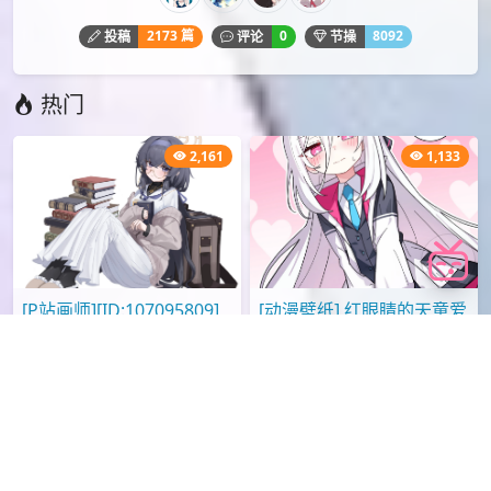
id=65373893
id=65115792