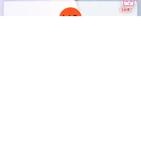
Lv.4
monsuta
2067 篇
0
7902
投稿
评论
节操
热门
2,163
1,134
[P站画师][ID:107095809]
[动漫壁纸] 红眼睛的天童爱