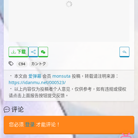
下载
C94
カントク
本文由
爱弹幕
会员
monsuta
投稿，转载请注明来源：
https://idanmu.net/000523/
以上内容仅为投稿者个人意见，仅供参考，如有违规或侵权
请点击上面报告按钮提交反馈。
评论
您必须
登录
才能评论！