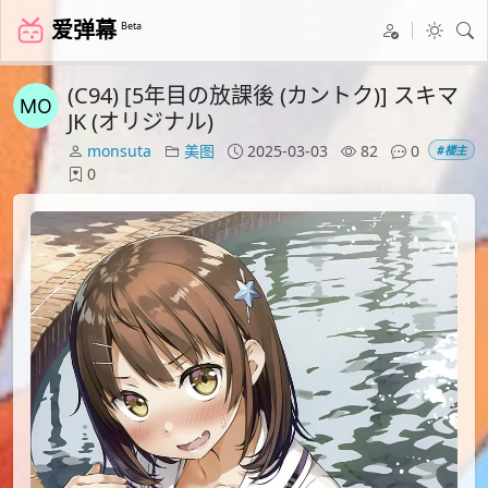
爱弹幕
Beta
(C94) [5年目の放課後 (カントク)] スキマ
JK (オリジナル)
monsuta
美图
2025-03-03
82
0
#楼主
0