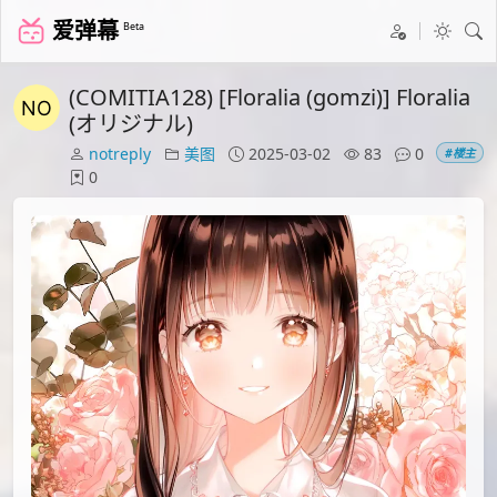
爱弹幕
Beta
(COMITIA128) [Floralia (gomzi)] Floralia
(オリジナル)
notreply
美图
2025-03-02
83
0
#楼主
0