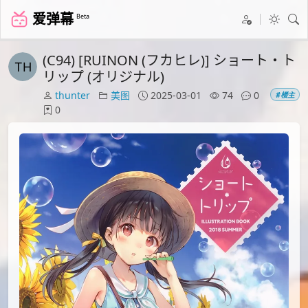
爱弹幕
Beta
(C94) [RUINON (フカヒレ)] ショート・ト
リップ (オリジナル)
thunter
美图
2025-03-01
74
0
#楼主
0