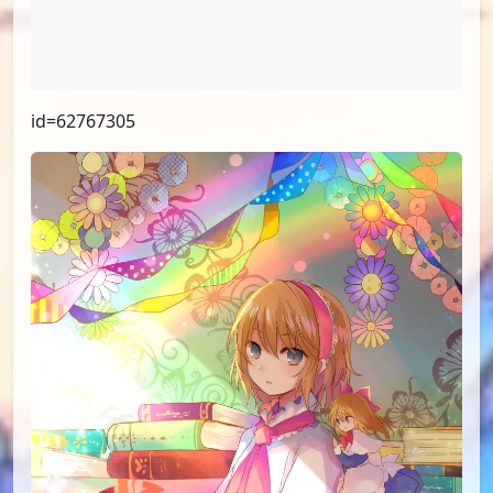
id=68562440
id=62767305