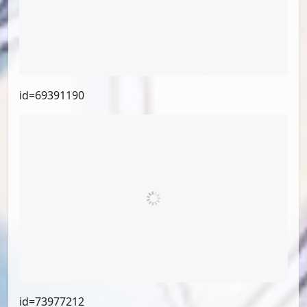
id=20031497
id=69391190