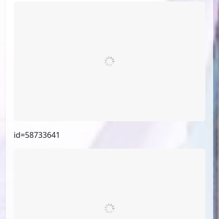
id=60316464
id=58733641