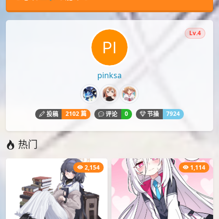
评论
您必须
登录
才能评论！
Lv.4
pinksa
2102 篇
0
7924
投稿
评论
节操
热门
2,154
1,114