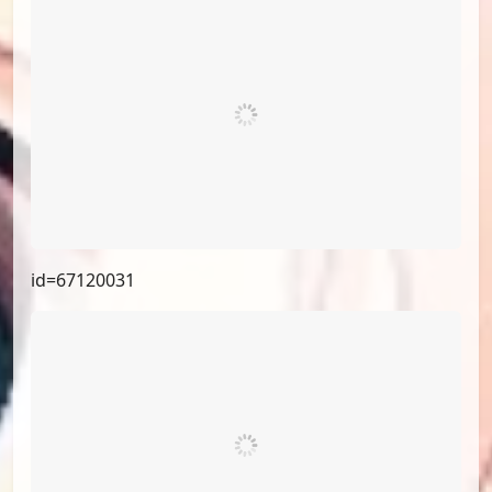
id=67225170
id=67120031