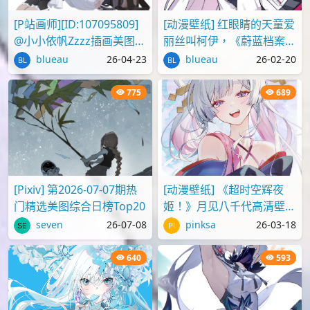
[P站画师][ID:107095809]
[动漫壁纸] 红眼睛的天童爱
@小小依帆Zzzz插画美图作
丽丝叫柯伊，《蔚蓝档案》
品推荐
壁纸图片分享
blueau
26-04-23
blueau
26-02-20
775
689
[Pixiv] 第2026-07-07期热
[动漫壁纸] 《超时空辉夜
门精选美图综合日榜Top20
姬！》月见八千代高清壁纸
图片
seven
26-07-08
pinksa
26-03-18
640
593