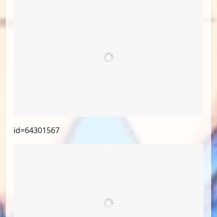
id=66093303
id=64301567