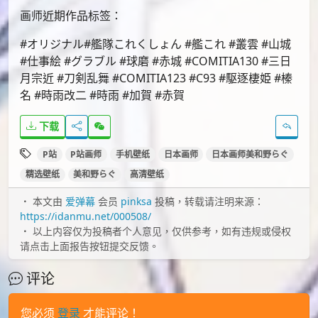
id=50389388
画师近期作品标签：
#オリジナル#艦隊これくしょん #艦これ #叢雲 #山城
#仕事絵 #グラブル #球磨 #赤城 #COMITIA130 #三日
月宗近 #刀剣乱舞 #COMITIA123 #C93 #駆逐棲姫 #榛
名 #時雨改二 #時雨 #加賀 #赤賀
下载
P站
P站画师
手机壁纸
日本画师
日本画师美和野らぐ
精选壁纸
美和野らぐ
高清壁纸
本文由
爱弹幕
会员
pinksa
投稿，转载请注明来源：
https://idanmu.net/000508/
以上内容仅为投稿者个人意见，仅供参考，如有违规或侵权
请点击上面报告按钮提交反馈。