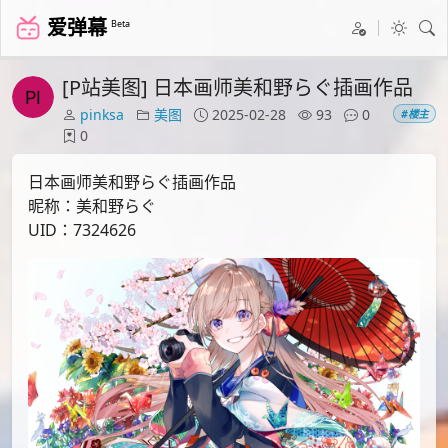
爱弹幕
Beta
[P站美图] 日本画师美和野らぐ插画作品
pinksa
美图
2025-02-28
93
0
#楼主
0
日本画师美和野らぐ插画作品
昵称：美和野らぐ
UID：7324626