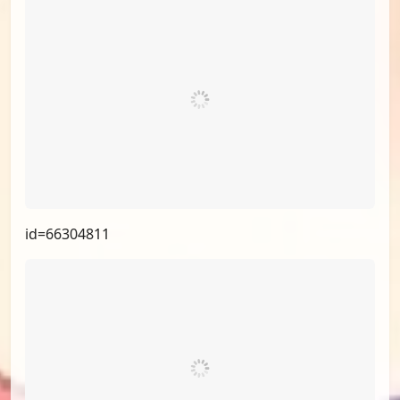
id=66758967
id=66304811